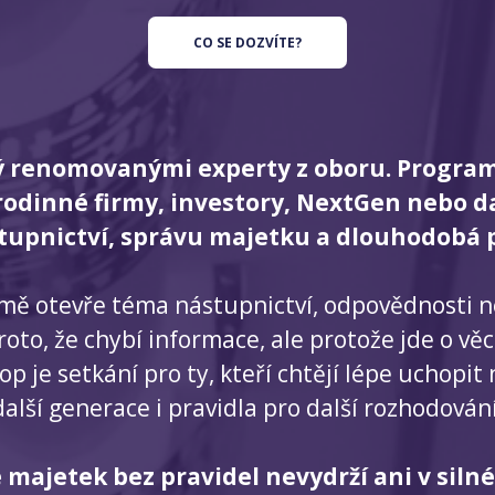
CO SE DOZVÍTE?
renomovanými experty z oboru. Program 
odinné firmy, investory, NextGen nebo dalš
stupnictví, správu majetku a dlouhodobá p
firmě otevře téma nástupnictví, odpovědnosti
o, že chybí informace, ale protože jde o věci,
 je setkání pro ty, kteří chtějí lépe uchopit 
další generace i pravidla pro další rozhodování
 majetek bez pravidel nevydrží ani v silné