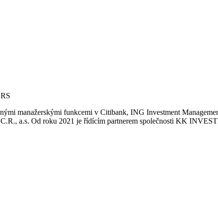
ERS
různými manažerskými funkcemi v Citibank, ING Investment Manageme
ers C.R., a.s. Od roku 2021 je řídícím partnerem společnosti KK INV